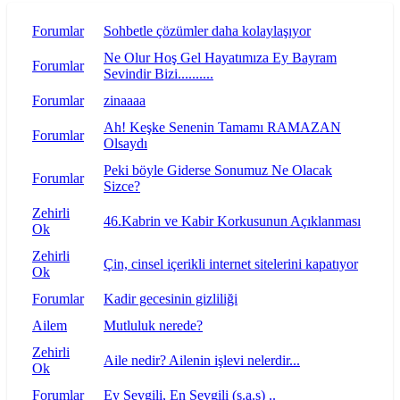
Forumlar
Sohbetle çözümler daha kolaylaşıyor
Ne Olur Hoş Gel Hayatımıza Ey Bayram
Forumlar
Sevindir Bizi..........
Forumlar
zinaaaa
Ah! Keşke Senenin Tamamı RAMAZAN
Forumlar
Olsaydı
Peki böyle Giderse Sonumuz Ne Olacak
Forumlar
Sizce?
Zehirli
46.Kabrin ve Kabir Korkusunun Açıklanması
Ok
Zehirli
Çin, cinsel içerikli internet sitelerini kapatıyor
Ok
Forumlar
Kadir gecesinin gizliliği
Ailem
Mutluluk nerede?
Zehirli
Aile nedir? Ailenin işlevi nelerdir...
Ok
Forumlar
Ey Sevgili, En Sevgili (s.a.s) ..