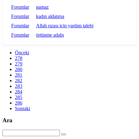
Forumlar
namaz
Forumlar
kadın aldatırsa
Forumlar
Allah rızası için yardım talebi
Forumlar
örtünme adabı
Önceki
278
279
280
281
282
283
284
285
286
Sonraki
Ara