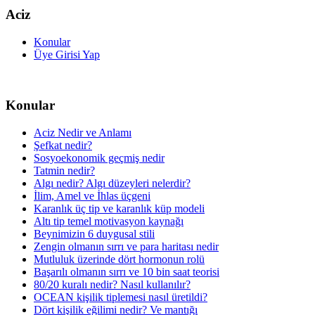
Aciz
Konular
Üye Girisi Yap
Konular
Aciz Nedir ve Anlamı
Şefkat nedir?
Sosyoekonomik geçmiş nedir
Tatmin nedir?
Algı nedir? Algı düzeyleri nelerdir?
İlim, Amel ve İhlas üçgeni
Karanlık üç tip ve karanlık küp modeli
Altı tip temel motivasyon kaynağı
Beynimizin 6 duygusal stili
Zengin olmanın sırrı ve para haritası nedir
Mutluluk üzerinde dört hormonun rolü
Başarılı olmanın sırrı ve 10 bin saat teorisi
80/20 kuralı nedir? Nasıl kullanılır?
OCEAN kişilik tiplemesi nasıl üretildi?
Dört kişilik eğilimi nedir? Ve mantığı