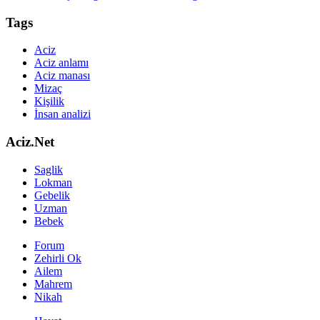
Tags
Aciz
Aciz anlamı
Aciz manası
Mizaç
Kişilik
İnsan analizi
Aciz.Net
Saglik
Lokman
Gebelik
Uzman
Bebek
Forum
Zehirli Ok
Ailem
Mahrem
Nikah