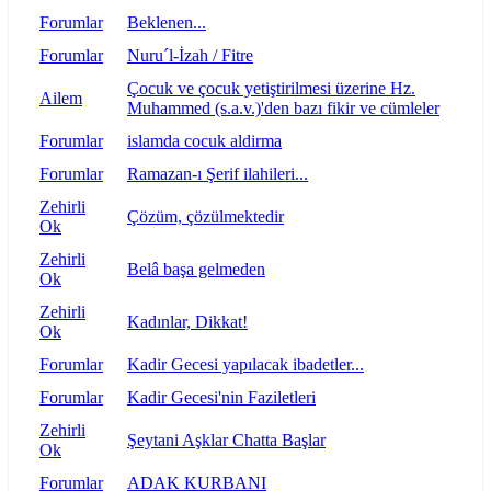
Forumlar
Beklenen...
Forumlar
Nuru´l-İzah / Fitre
Çocuk ve çocuk yetiştirilmesi üzerine Hz.
Ailem
Muhammed (s.a.v.)'den bazı fikir ve cümleler
Forumlar
islamda cocuk aldirma
Forumlar
Ramazan-ı Şerif ilahileri...
Zehirli
Çözüm, çözülmektedir
Ok
Zehirli
Belâ başa gelmeden
Ok
Zehirli
Kadınlar, Dikkat!
Ok
Forumlar
Kadir Gecesi yapılacak ibadetler...
Forumlar
Kadir Gecesi'nin Faziletleri
Zehirli
Şeytani Aşklar Chatta Başlar
Ok
Forumlar
ADAK KURBANI