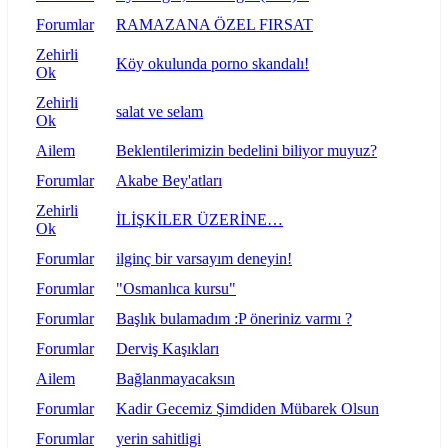
Forumlar
RAMAZANA ÖZEL FIRSAT
Zehirli
Köy okulunda porno skandalı!
Ok
Zehirli
salat ve selam
Ok
Ailem
Beklentilerimizin bedelini biliyor muyuz?
Forumlar
Akabe Bey'atları
Zehirli
İLİŞKİLER ÜZERİNE…
Ok
Forumlar
ilginç bir varsayım deneyin!
Forumlar
"Osmanlıca kursu"
Forumlar
Başlık bulamadım :P öneriniz varmı ?
Forumlar
Derviş Kaşıkları
Ailem
Bağlanmayacaksın
Forumlar
Kadir Gecemiz Şimdiden Mübarek Olsun
Forumlar
yerin sahitligi