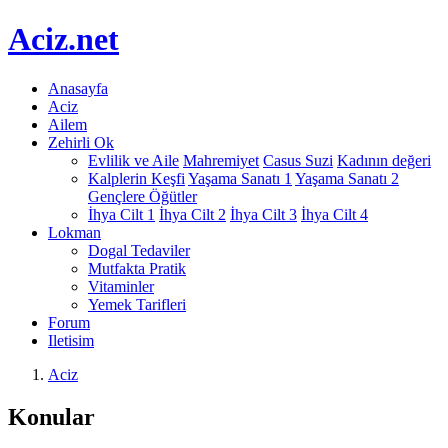
Aciz
.net
Anasayfa
Aciz
Ailem
Zehirli Ok
Evlilik ve Aile
Mahremiyet
Casus Suzi
Kadının değeri
Kalplerin Keşfi
Yaşama Sanatı 1
Yaşama Sanatı 2
Gençlere Öğütler
İhya Cilt 1
İhya Cilt 2
İhya Cilt 3
İhya Cilt 4
Lokman
Dogal Tedaviler
Mutfakta Pratik
Vitaminler
Yemek Tarifleri
Forum
Iletisim
Aciz
Konular